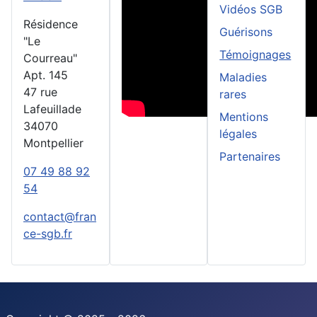
Vidéos SGB
Résidence
Guérisons
"Le
Témoignages
Courreau"
Apt. 145
Maladies
47 rue
rares
Lafeuillade
Mentions
34070
légales
Montpellier
Partenaires
07 49 88 92
54
contact@fran
ce-sgb.fr