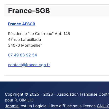
France-SGB
France AFSGB
Résidence "Le Courreau" Apt. 145
47 rue Lafeuillade
34070 Montpellier
07 49 88 92 54
contact@france-sgb.fr
Copyright © 2025 - 2026 - Association Française Contre
pour R. GIMILIO
Joomla!
est un Logiciel Libre diffusé sous licence
GNU Ge