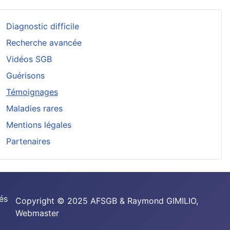
Diagnostic difficile
Recherche avancée
Vidéos SGB
Guérisons
Témoignages
Maladies rares
Mentions légales
Partenaires
és
Copyright © 2025 AFSGB & Raymond GIMILIO,
Webmaster