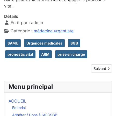
vital.
Détails
Écrit par :
admin
Catégorie :
médecine urgentiste
SAMU
Urgences médicales
SGB
pronostic vital
ARM
prise en charge
Article suiva
Suivant
Menu principal
ACCUEIL
Editorial
Adhérer / Dons à l'AFCSGB