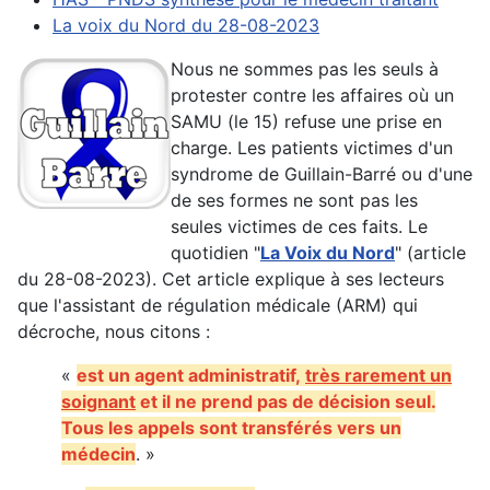
La voix du Nord du 28-08-2023
Nous ne sommes pas les seuls à
protester contre les affaires où un
SAMU (le 15) refuse une prise en
charge. Les patients victimes d'un
syndrome de Guillain-Barré ou d'une
de ses formes ne sont pas les
seules victimes de ces faits. Le
quotidien "
La Voix du Nord
" (article
du 28-08-2023). Cet article explique à ses lecteurs
que l'assistant de régulation médicale (ARM) qui
décroche, nous citons :
«
est un agent administratif,
très rarement un
soignant
et il ne prend pas de décision seul.
Tous les appels sont transférés vers un
médecin
. »