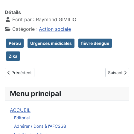
Détails
Écrit par :
Raymond GIMILIO
Catégorie :
Action sociale
Pérou
Urgences médicales
fièvre dengue
Zika
Article précédent : Fiche Association patients AFSCGB
Article suiva
Précédent
Suivant
Menu principal
ACCUEIL
Editorial
Adhérer / Dons à l'AFCSGB