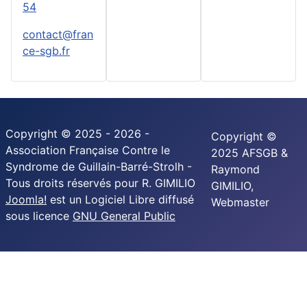
54
contact@fran
ce-sgb.fr
Copyright © 2025 - 2026 -
Copyright ©
Association Française Contre le
2025 AFSGB &
Syndrome de Guillain-Barré-Strolh -
Raymond
Tous droits réservés pour R. GIMILIO
GIMILIO,
Joomla!
est un Logiciel Libre diffusé
Webmaster
sous licence
GNU General Public