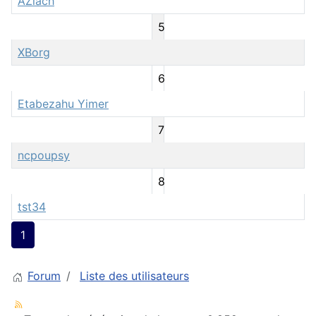
AZiach
5
XBorg
6
Etabezahu Yimer
7
ncpoupsy
8
tst34
1
Forum
Liste des utilisateurs