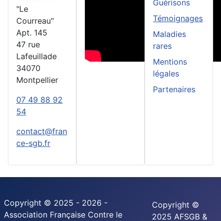
Guérisons
"Le
Témoignages
Courreau"
Apt. 145
Maladies
47 rue
rares
Lafeuillade
Mentions
34070
légales
Montpellier
Partenaires
07 49 88 92
54
contact@fran
ce-sgb.fr
Copyright © 2025 - 2026 -
Copyright ©
Association Française Contre le
2025 AFSGB &